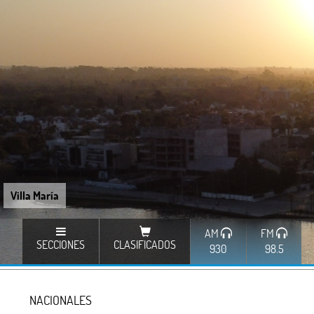
Villa María
AM
FM
SECCIONES
CLASIFICADOS
930
98.5
NACIONALES