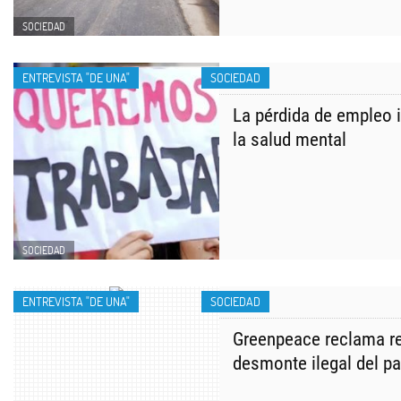
SOCIEDAD
ENTREVISTA "DE UNA"
SOCIEDAD
La pérdida de empleo 
la salud mental
SOCIEDAD
ENTREVISTA "DE UNA"
SOCIEDAD
​Greenpeace reclama r
desmonte ilegal del pa