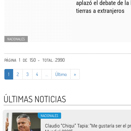
aplazó el debate de la 
tierras a extranjeros
NACIONALES
1
150 -
: 2990
PÁGINA
DE
TOTAL
1
2
3
4
...
Último
»
ÚLTIMAS NOTICIAS
NACIONALES
Claudio “Chiqui” Tapia: “Me gustaría ser el p