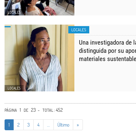
LOCALES
LOCALES
Una investigadora de 
distinguida por su apor
materiales sustentabl
LOCALES
1
23 -
: 452
PÁGINA
DE
TOTAL
1
2
3
4
...
Último
»