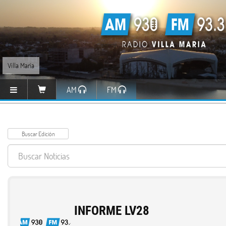
Villa María
AM
FM
INFORME LV28