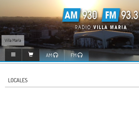
Villa María
AM
FM
LOCALES