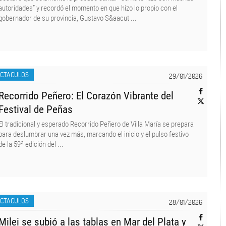
autoridades” y recordó el momento en que hizo lo propio con el
gobernador de su provincia, Gustavo S&aacut ...
ECTACULOS
29/01/2026
Recorrido Peñero: El Corazón Vibrante del
Festival de Peñas
El tradicional y esperado Recorrido Peñero de Villa María se prepara
para deslumbrar una vez más, marcando el inicio y el pulso festivo
de la 59ª edición del ...
ECTACULOS
28/01/2026
Milei se subió a las tablas en Mar del Plata y