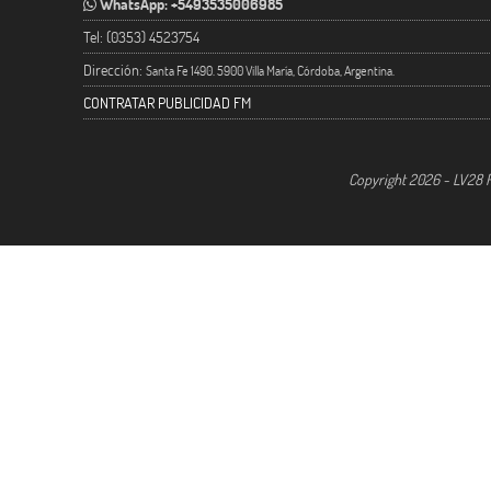
WhatsApp: +5493535006985
Tel: (0353) 4523754
Dirección:
Santa Fe 1490. 5900 Villa María, Córdoba, Argentina.
CONTRATAR PUBLICIDAD FM
Copyright 2026 - LV28 R