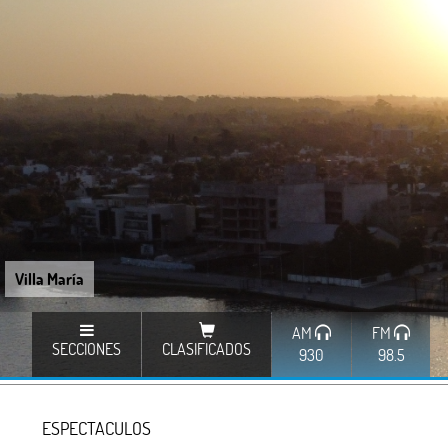
Villa María
AM
FM
SECCIONES
CLASIFICADOS
930
98.5
ESPECTACULOS