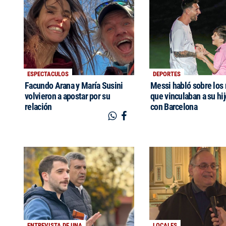
ESPECTACULOS
DEPORTES
Facundo Arana y María Susini
Messi habló sobre los
volvieron a apostar por su
que vinculaban a su hi
relación
con Barcelona
ENTREVISTA DE UNA
LOCALES