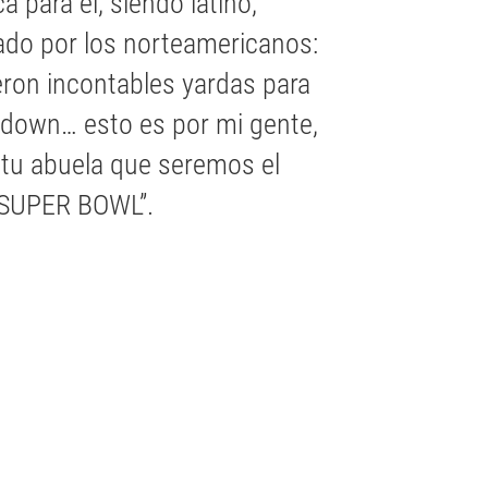
ca para él, siendo latino,
ado por los norteamericanos:
eron incontables yardas para
hdown… esto es por mi gente,
 a tu abuela que seremos el
SUPER BOWL”.