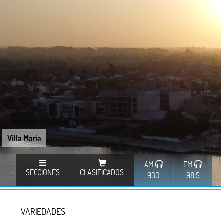
Villa María
AM
FM
SECCIONES
CLASIFICADOS
930
98.5
VARIEDADES