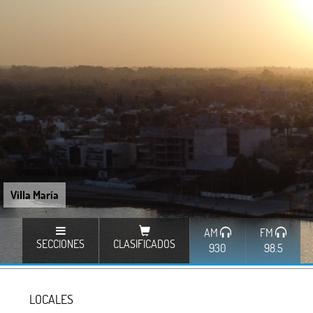
Villa María
AM
FM
SECCIONES
CLASIFICADOS
930
98.5
LOCALES