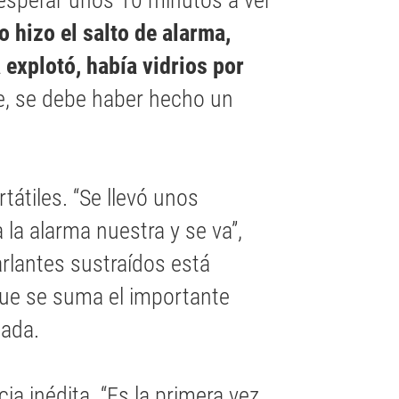
a esperar unos 10 minutos a ver
 hizo el salto de alarma,
 explotó, había vidrios por
e, se debe haber hecho un
tátiles. “Se llevó unos
 la alarma nuestra y se va”,
rlantes sustraídos está
que se suma el importante
tada.
ia inédita. “Es la primera vez