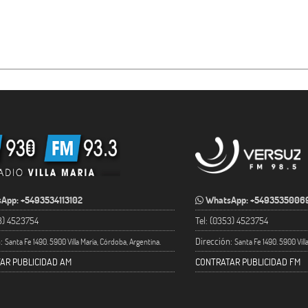
App: +5493534113102
WhatsApp: +5493535006
53) 4523754
Tel: (0353) 4523754
n:
Dirección:
Santa Fe 1490. 5900 Villa María, Córdoba, Argentina.
Santa Fe 1490. 5900 Vill
AR PUBLICIDAD AM
CONTRATAR PUBLICIDAD FM