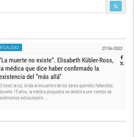
D
RITUALIDAD
27/04/2022
“La muerte no existe”. Elisabeth Kübler-Ross,
la médica que dice haber confirmado la
existencia del “más allá”
El túnel, la luz, la ida al encuentro de los seres queridos fallecidos;
durante 15 años, la médica psiquiatra se dedicó a unir cientos de
testimonios extracorpora ...