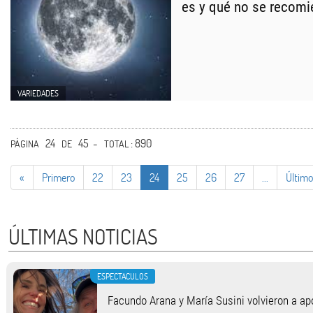
es y qué no se recomi
VARIEDADES
24
45 -
: 890
PÁGINA
DE
TOTAL
«
Primero
22
23
24
25
26
27
...
Último
ÚLTIMAS NOTICIAS
ESPECTACULOS
Facundo Arana y María Susini volvieron a apo