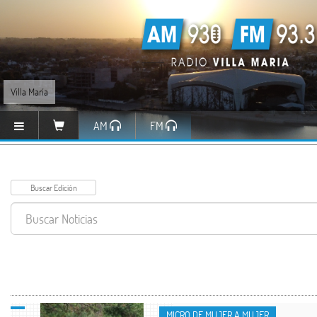
Villa María
AM
FM
VARIEDADES
MICRO DE MUJER A MUJER