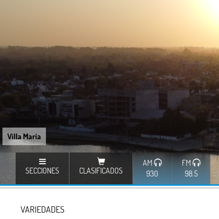
Villa María
AM
FM
SECCIONES
CLASIFICADOS
930
98.5
VARIEDADES