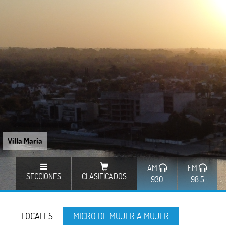
Villa María
AM
FM
SECCIONES
CLASIFICADOS
930
98.5
LOCALES
MICRO DE MUJER A MUJER