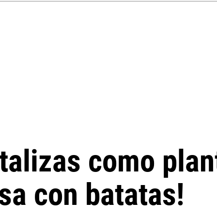
alizas como plant
asa con batatas!