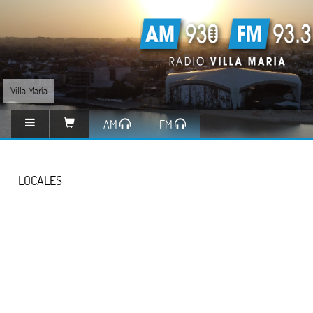
Villa María
AM
FM
LOCALES