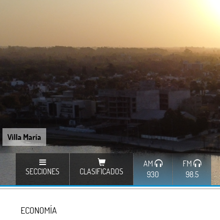
Villa María
AM
FM
SECCIONES
CLASIFICADOS
930
98.5
ECONOMÍA