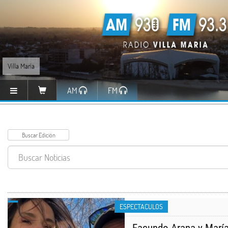
Villa María
AM
FM
ESPECTACULOS