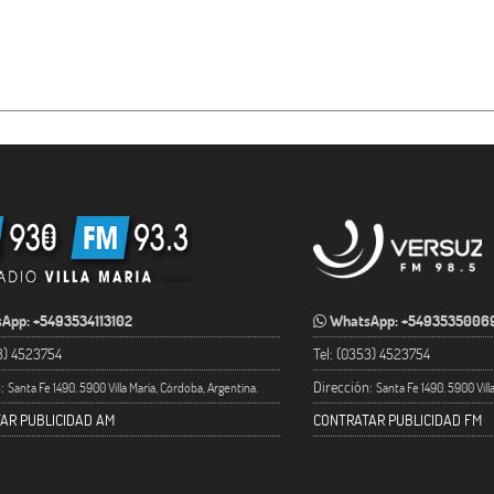
App: +5493534113102
WhatsApp: +5493535006
53) 4523754
Tel: (0353) 4523754
n:
Dirección:
Santa Fe 1490. 5900 Villa María, Córdoba, Argentina.
Santa Fe 1490. 5900 Vill
AR PUBLICIDAD AM
CONTRATAR PUBLICIDAD FM