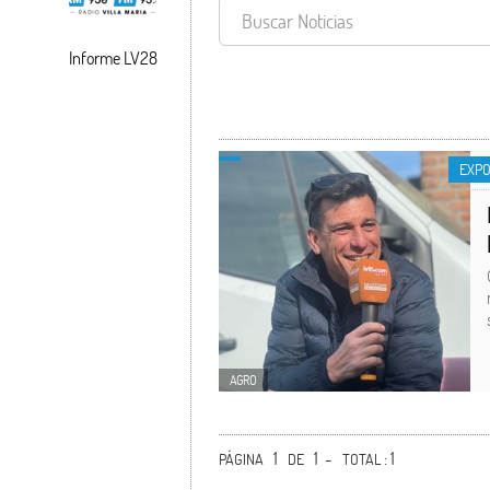
Informe LV28
EXPO RURAL 20
EXPO
AGRO
1
1 -
: 1
PÁGINA
DE
TOTAL