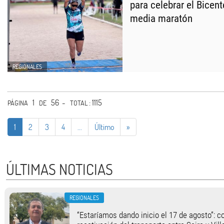
para celebrar el Bicen
media maratón
REGIONALES
1
56 -
: 1115
PÁGINA
DE
TOTAL
1
2
3
4
...
Último
»
ÚLTIMAS NOTICIAS
REGIONALES
“Estaríamos dando inicio el 17 de agosto”: c