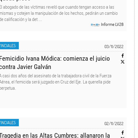
El abogado de las víctimas reveló que cuando tengan acceso a las
mismas y cotejen la manipulación de los hechos, pedirán un cambio
de calificación y la det ...
Informe LV28
INCIALES
03/11/2022
Femicidio Ivana Módica: comienza el juicio
contra Javier Galván
A casi dos años del asesinato de la trabajadora civil de la Fuerza
Aérea, el femicida será juzgado en Cruz del Eje. La querella pide
perpetua.
INCIALES
02/11/2022
Tragedia en las Altas Cumbres: allanaron la