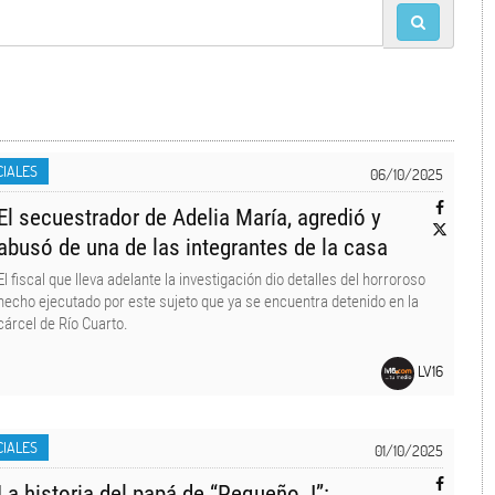
CIALES
06/10/2025
El secuestrador de Adelia María, agredió y
abusó de una de las integrantes de la casa
El fiscal que lleva adelante la investigación dio detalles del horroroso
hecho ejecutado por este sujeto que ya se encuentra detenido en la
cárcel de Río Cuarto.
LV16
CIALES
01/10/2025
La historia del papá de “Pequeño J”: