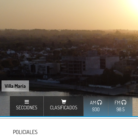
Villa María
AM
FM
SECCIONES
CLASIFICADOS
930
98.5
POLICIALES