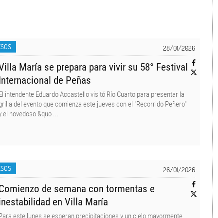
ESOS
28/01/2026
Villa María se prepara para vivir su 58° Festival
Internacional de Peñas
​El intendente Eduardo Accastello visitó Río Cuarto para presentar la
grilla del evento que comienza este jueves con el "Recorrido Peñero"
y el novedoso &quo ...
ESOS
26/01/2026
Comienzo de semana con tormentas e
inestabilidad en Villa María
Para este lunes se esperan precipitaciones y un cielo mayormente