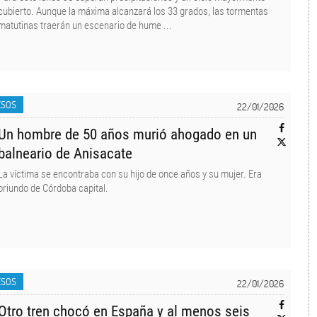
cubierto. Aunque la máxima alcanzará los 33 grados, las tormentas
matutinas traerán un escenario de hume ...
ESOS
22/01/2026
Un hombre de 50 años murió ahogado en un
balneario de Anisacate
La víctima se encontraba con su hijo de once años y su mujer. Era
oriundo de Córdoba capital.
ESOS
22/01/2026
Otro tren chocó en España y al menos seis