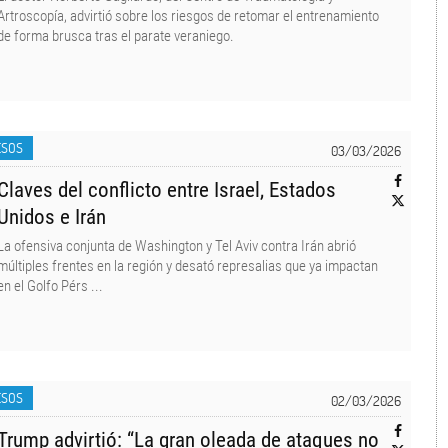
Artroscopía, advirtió sobre los riesgos de retomar el entrenamiento
de forma brusca tras el parate veraniego.
ESOS
03/03/2026
Claves del conflicto entre Israel, Estados
Unidos e Irán
La ofensiva conjunta de Washington y Tel Aviv contra Irán abrió
múltiples frentes en la región y desató represalias que ya impactan
en el Golfo Pérs ...
ESOS
02/03/2026
Trump advirtió: “La gran oleada de ataques no