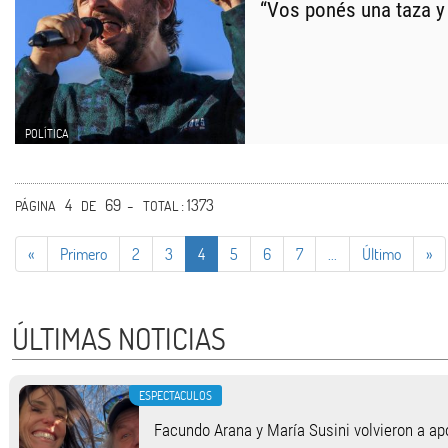
“Vos ponés una taza y 
POLÍTICA
4
69 -
: 1373
PÁGINA
DE
TOTAL
«
Primero
2
3
4
5
6
7
...
Último
»
ÚLTIMAS NOTICIAS
ESPECTACULOS
Facundo Arana y María Susini volvieron a apo