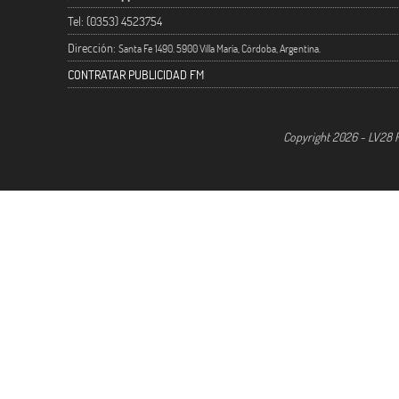
Tel: (0353) 4523754
Dirección:
Santa Fe 1490. 5900 Villa María, Córdoba, Argentina.
CONTRATAR PUBLICIDAD FM
Copyright 2026 - LV28 R