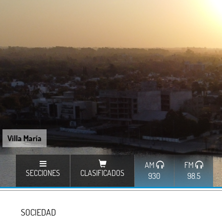
Villa María
AM
FM
SECCIONES
CLASIFICADOS
930
98.5
SOCIEDAD