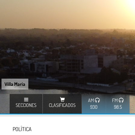
Villa María
AM
FM
SECCIONES
CLASIFICADOS
930
98.5
POLÍTICA