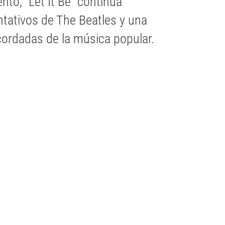
to, “Let It Be” continúa
tativos de The Beatles y una
cordadas de la música popular.