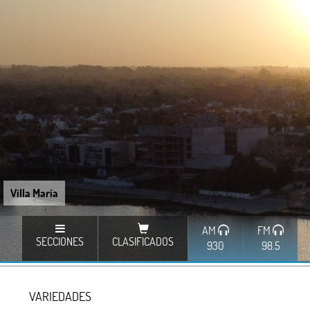
Villa María
AM
FM
SECCIONES
CLASIFICADOS
930
98.5
VARIEDADES