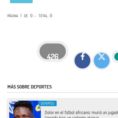
1
0 -
: 0
PÁGINA
DE
TOTAL
426
MÁS SOBRE DEPORTES
DEPORTES
Dolor en el fútbol africano: murió un jugad
Uganda tras un violento ataque