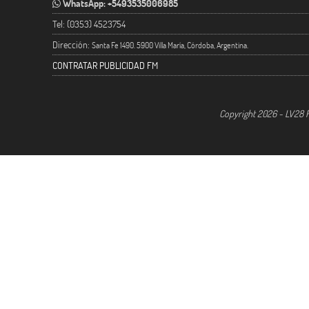
WhatsApp: +5493535006985
Tel: (0353) 4523754
Dirección:
Santa Fe 1490. 5900 Villa María, Córdoba, Argentina.
CONTRATAR PUBLICIDAD FM
Copyright 2026 - LV28 R