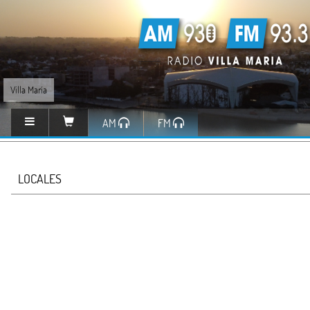
Villa María
AM
FM
LOCALES