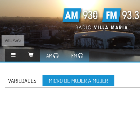
Villa María
AM
FM
VARIEDADES
MICRO DE MUJER A MUJER