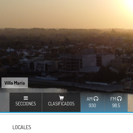
Villa María
AM
FM
SECCIONES
CLASIFICADOS
930
98.5
LOCALES