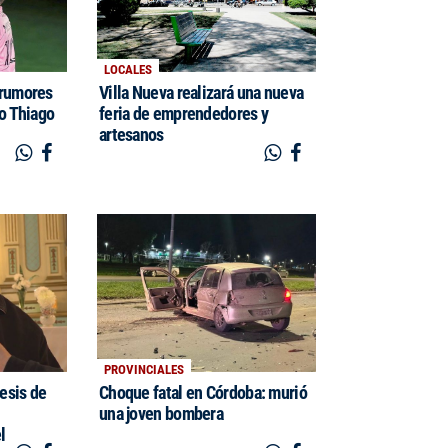
LOCALES
 rumores
Villa Nueva realizará una nueva
jo Thiago
feria de emprendedores y
artesanos
PROVINCIALES
cesis de
Choque fatal en Córdoba: murió
una joven bombera
l