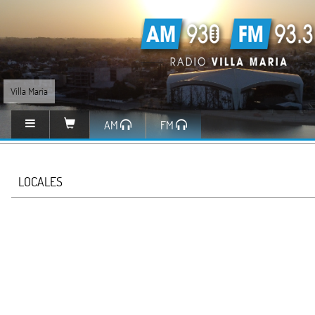
Villa María
AM
FM
LOCALES