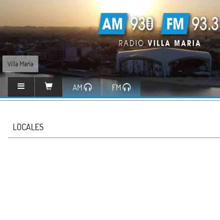
Villa María
AM
FM
LOCALES