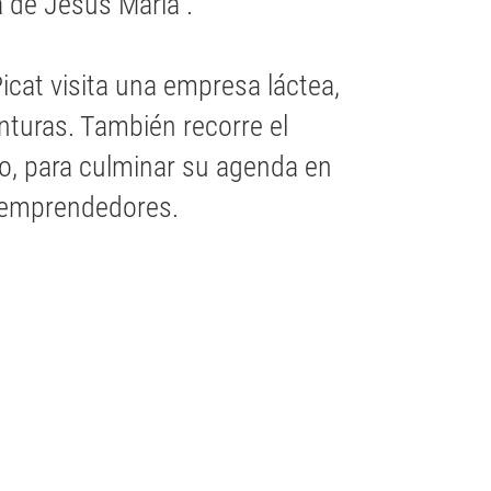
a de Jesús María”.
cat visita una empresa láctea,
nturas. También recorre el
co, para culminar su agenda en
s emprendedores.