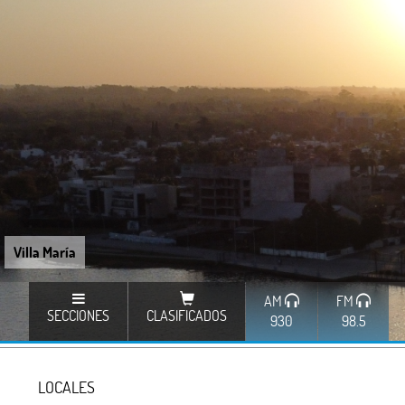
Villa María
AM
FM
SECCIONES
CLASIFICADOS
930
98.5
LOCALES