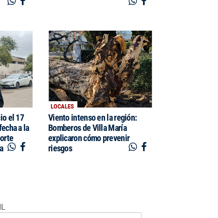
LOCALES
io el 17
Viento intenso en la región:
fecha a la
Bomberos de Villa María
porte
explicaron cómo prevenir
ía
riesgos
IL