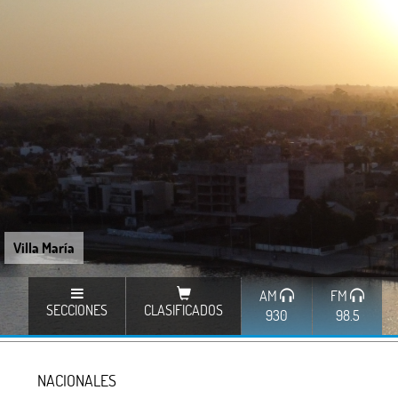
Villa María
AM
FM
SECCIONES
CLASIFICADOS
930
98.5
NACIONALES