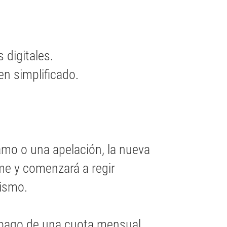
 digitales.
en simplificado.
amo o una apelación, la nueva
me y comenzará a regir
nismo.
 pago de una cuota mensual