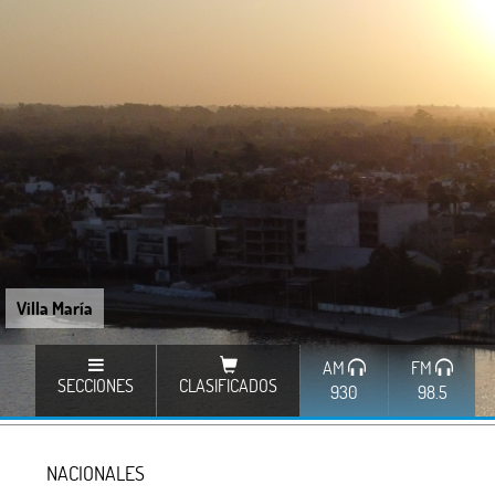
Villa María
AM
FM
SECCIONES
CLASIFICADOS
930
98.5
NACIONALES