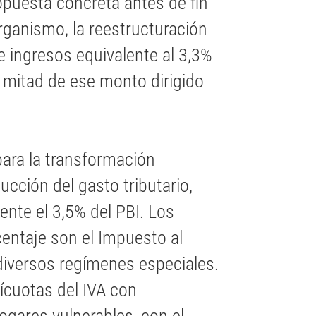
puesta concreta antes de fin
rganismo, la reestructuración
e ingresos equivalente al 3,3%
a mitad de ese monto dirigido
 para la transformación
ducción del gasto tributario,
nte el 3,5% del PBI. Los
centaje son el Impuesto al
 diversos regímenes especiales.
lícuotas del IVA con