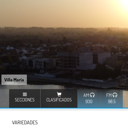
Villa María
AM
FM
SECCIONES
CLASIFICADOS
930
98.5
VARIEDADES