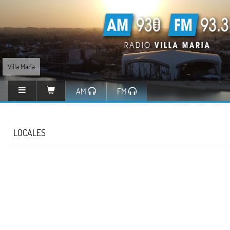
Villa María
AM
FM
LOCALES