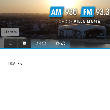
Villa María
AM
FM
LOCALES