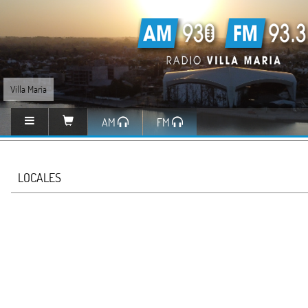
Villa María
AM
FM
LOCALES