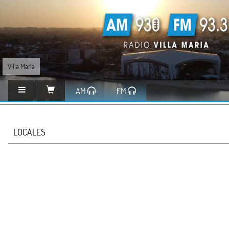
Villa María
AM
FM
LOCALES