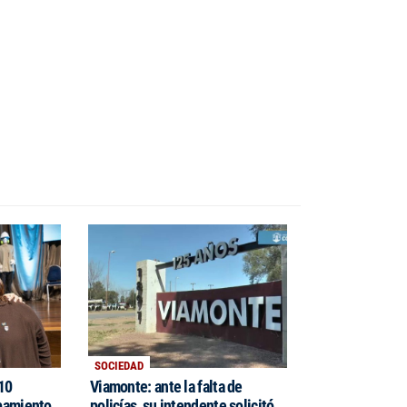
SOCIEDAD
$10
Viamonte: ante la falta de
pamiento
policías, su intendente solicitó