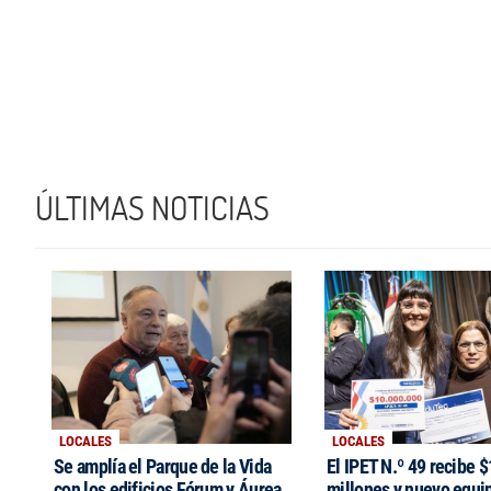
ÚLTIMAS NOTICIAS
LOCALES
LOCALES
Se amplía el Parque de la Vida
El IPET N.º 49 recibe 
con los edificios Fórum y Áurea
millones y nuevo equi