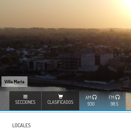
Villa María
AM
FM
SECCIONES
CLASIFICADOS
930
98.5
LOCALES