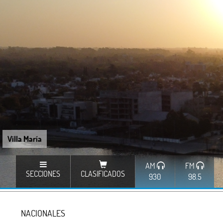
Villa María
AM
FM
SECCIONES
CLASIFICADOS
930
98.5
NACIONALES