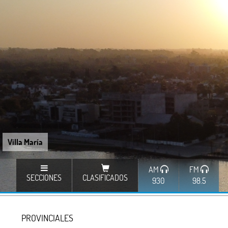
Villa María
AM
FM
SECCIONES
CLASIFICADOS
930
98.5
PROVINCIALES