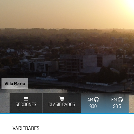
Villa María
AM
FM
SECCIONES
CLASIFICADOS
930
98.5
VARIEDADES