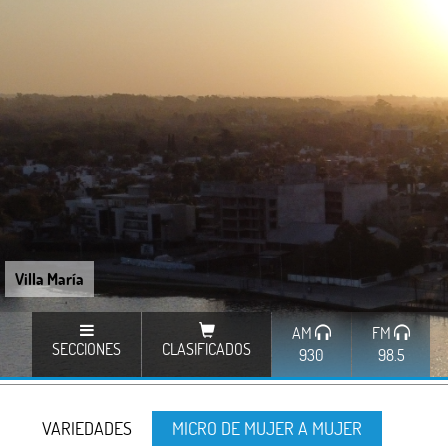
Villa María
AM
FM
SECCIONES
CLASIFICADOS
930
98.5
VARIEDADES
MICRO DE MUJER A MUJER