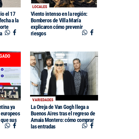
LOCALES
io el 17
Viento intenso en la región:
fecha a la
Bomberos de Villa María
porte
explicaron cómo prevenir
ía
riesgos
EGADO
VARIEDADES
tina ya
La Oreja de Van Gogh llega a
 europeos
Buenos Aires tras el regreso de
 que sus
Amaia Montero: cómo comprar
las entradas