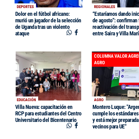
DEPORTES
REGIONALES
Dolor en el fútbol africano:
“Estaríamos dando inic
murió un jugador de la selección
de agosto”: confirman 
de Uganda tras un violento
reactivación del trans
ataque
entre Saira y Villa Mar
COLUMNA VALOR AGR
AGRO
EDUCACIÓN
AGRO
Villa Nueva: capacitación en
Montero Luque: "Argen
RCP para estudiantes del Centro
cumple los estándares
Universitario del Bicentenario
y está mejor preparada
vecinos para UE"