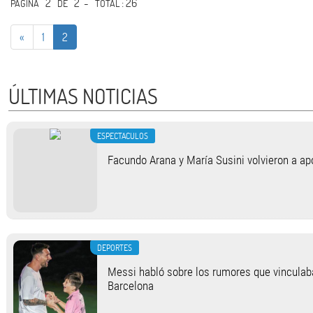
2
2 -
: 26
PÁGINA
DE
TOTAL
«
1
2
ÚLTIMAS NOTICIAS
ESPECTACULOS
Facundo Arana y María Susini volvieron a apo
DEPORTES
Messi habló sobre los rumores que vinculab
Barcelona